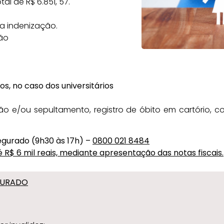
al de R$ 6.851, 57.
a indenização.
ão
os, no caso dos universitários
o e/ou sepultamento, registro de óbito em cartório, c
egurado (9h30 às 17h) –
0800 021 8484
R$ 6 mil reais, mediante apresentação das notas fiscais.
GURADO