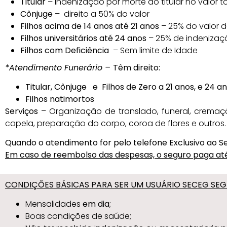
Titular
– Indenização por morte ao titular no valor tot
Cônjuge
– direito a 50% do valor
Filhos acima de 14 anos até 21 anos
– 25% do valor d
Filhos universitários até 24 anos
– 25% de indenizaç
Filhos com Deficiência
– Sem limite de Idade
*Atendimento Funerário –
Têm direito:
Titular, Cônjuge e Filhos de Zero a 21 anos, e 24 an
Filhos natimortos
Serviços
– Organização de translado, funeral, cremaçã
capela, preparação do corpo, coroa de flores e outros.
Quando o atendimento for pelo telefone Exclusivo ao S
Em caso de reembolso das despesas, o seguro paga até 
CONDIÇÕES BÁSICAS PARA SER UM USUÁRIO SECEG SE
Mensalidades
em dia
;
Boas condições de saúde;