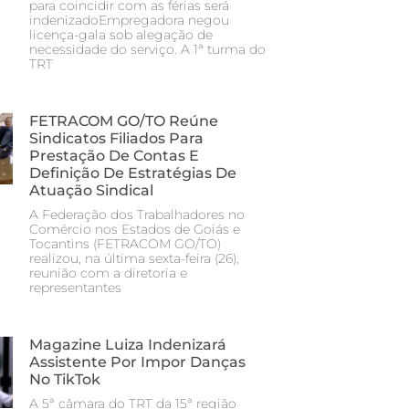
para coincidir com as férias será
indenizadoEmpregadora negou
licença-gala sob alegação de
necessidade do serviço. A 1ª turma do
TRT
FETRACOM GO/TO Reúne
Sindicatos Filiados Para
Prestação De Contas E
Definição De Estratégias De
Atuação Sindical
A Federação dos Trabalhadores no
Comércio nos Estados de Goiás e
Tocantins (FETRACOM GO/TO)
realizou, na última sexta-feira (26),
reunião com a diretoria e
representantes
Magazine Luiza Indenizará
Assistente Por Impor Danças
No TikTok
A 5ª câmara do TRT da 15ª região