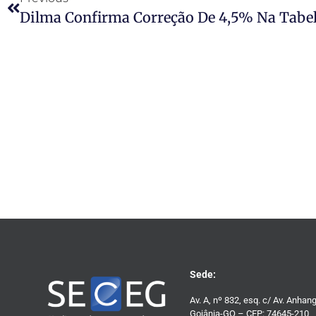
Dilma Confirma Correção De 4,5% Na Tabel
Sede:
Av. A, nº 832, esq. c/ Av. Anhan
Goiânia-GO – CEP: 74645-210