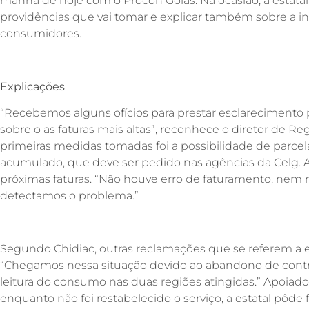
manhã de hoje com o Procon Goiás. Na ocasião, a estat
providências que vai tomar e explicar também sobre a i
consumidores.
Explicações
“Recebemos alguns ofícios para prestar esclarecimento 
sobre o as faturas mais altas”, reconhece o diretor de R
primeiras medidas tomadas foi a possibilidade de parce
acumulado, que deve ser pedido nas agências da Celg. A
próximas faturas. “Não houve erro de faturamento, nem
detectamos o problema.”
Segundo Chidiac, outras reclamações que se referem a
“Chegamos nessa situação devido ao abandono de contr
leitura do consumo nas duas regiões atingidas.” Apoiado
enquanto não foi restabelecido o serviço, a estatal pôd