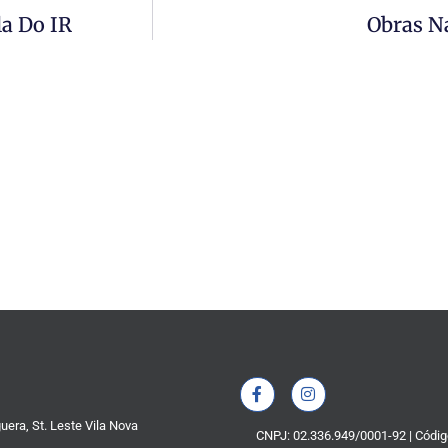
a Do IR
Obras N
guera, St. Leste Vila Nova
CNPJ: 02.336.949/0001-92 | Códig