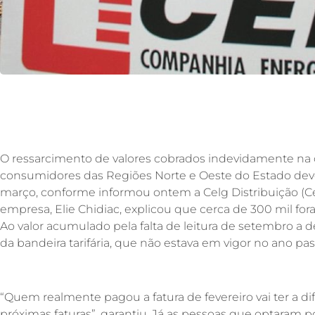
O ressarcimento de valores cobrados indevidamente na 
consumidores das Regiões Norte e Oeste do Estado d
março, conforme informou ontem a Celg Distribuição (Ce
empresa, Elie Chidiac, explicou que cerca de 300 mil fora
Ao valor acumulado pela falta de leitura de setembro a 
da bandeira tarifária, que não estava em vigor no ano pa
“Quem realmente pagou a fatura de fevereiro vai ter a d
próximas faturas”, garantiu. Já as pessoas que optaram p