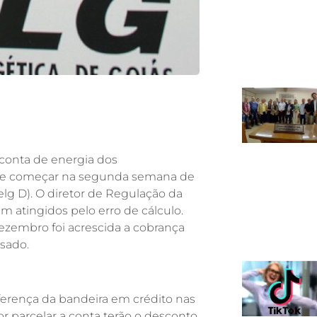
conta de energia dos
eve começar na segunda semana de
lg D). O diretor de Regulação da
m atingidos pelo erro de cálculo.
dezembro foi acrescida a cobrança
ssado.
iferença da bandeira em crédito nas
or parcelar a conta terão o desconto