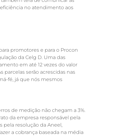
al também terá de comunicar as
neficiência no atendimento aos
para promotores e para o Procon
egulação da Celg D. Uma das
lamento em até 12 vezes do valor
s parcelas serão acrescidas nas
 má-fé, já que nós mesmos
 erros de medição não chegam a 3%.
ato da empresa responsável pela
s pela resolução da Aneel,
e fazer a cobrança baseada na média