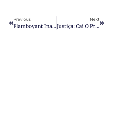
Previous
Next
Flamboyant Inaugura Expansão
Justiça: Cai O Prazo Para Reclamar FGTS Não Depositado