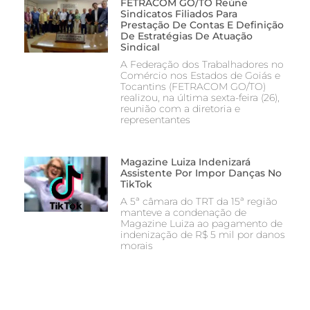
FETRACOM GO/TO Reúne
Sindicatos Filiados Para
Prestação De Contas E Definição
De Estratégias De Atuação
Sindical
A Federação dos Trabalhadores no
Comércio nos Estados de Goiás e
Tocantins (FETRACOM GO/TO)
realizou, na última sexta-feira (26),
reunião com a diretoria e
representantes
Magazine Luiza Indenizará
Assistente Por Impor Danças No
TikTok
A 5ª câmara do TRT da 15ª região
manteve a condenação de
Magazine Luiza ao pagamento de
indenização de R$ 5 mil por danos
morais