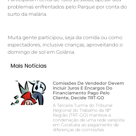
problemas enfrentados pelo Parque por conta do
surto da malária.
Muita gente participou, seja da corrida ou como
espectadores, inclusive crianças, aproveitando o
domingo de sol em Goiânia.
Mais Notícias
Comissões De Vendedor Devem
Incluir Juros E Encargos Do
Financiamento Pago Pelo
Cliente, Decide TRT-GO
A Terceira Turma do Tribunal
Regional do Trabalho da 18ª
Região (TRT-GO) manteve a
condenação de uma rede varejista
em Goiatuba ao pagamento de
diferenças de comissões