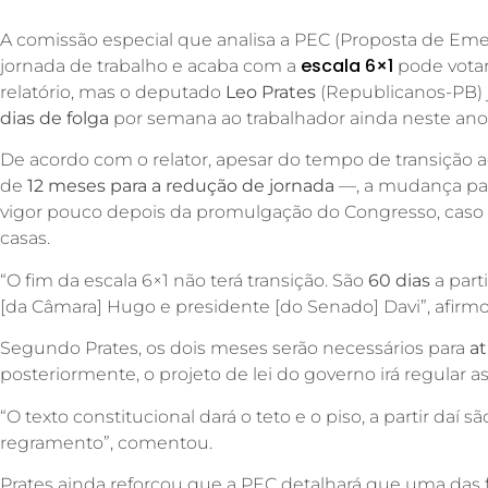
A comissão especial que analisa a PEC (Proposta de Eme
escala 6×1
jornada de trabalho e acaba com a
pode votar
relatório, mas o deputado
Leo Prates
(Republicanos-PB) 
dias de folga
por semana ao trabalhador ainda neste ano
De acordo com o relator, apesar do tempo de transição
de
12 meses para a redução de jornada
—, a mudança par
vigor pouco depois da promulgação do Congresso, caso 
casas.
“O fim da escala 6×1 não terá transição. São
60 dias
a part
[da Câmara] Hugo e presidente [do Senado] Davi”, afirmo
Segundo Prates, os dois meses serão necessários para
at
posteriormente, o projeto de lei do governo irá regular as
“O texto constitucional dará o teto e o piso, a partir daí s
regramento”, comentou.
Prates ainda reforçou que a PEC detalhará que uma das 