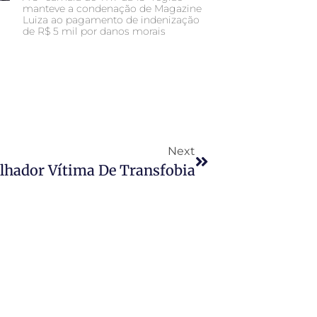
manteve a condenação de Magazine
Luiza ao pagamento de indenização
de R$ 5 mil por danos morais
Next
lhador Vítima De Transfobia