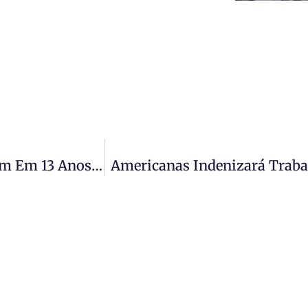
Trabalhadores Com Ensino Superior Dobram Em 13 Anos, Mas Renda Segue Abaixo Do Recorde De 2014
Americanas Indenizará Traba