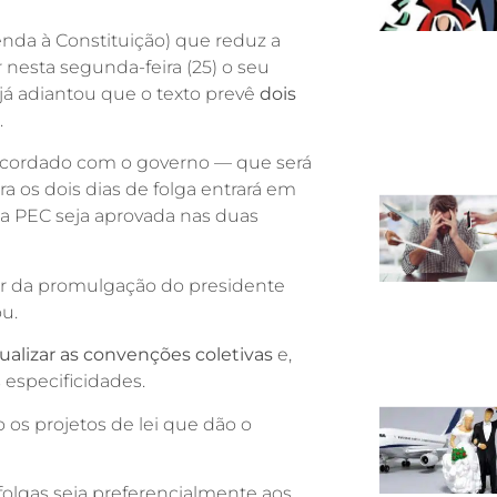
nda à Constituição) que reduz a
 nesta segunda-feira (25) o seu
já adiantou que o texto prevê
dois
.
 acordado com o governo — que será
a os dois dias de folga entrará em
a PEC seja aprovada nas duas
ir da promulgação do presidente
u.
ualizar as convenções coletivas
e,
 especificidades.
ão os projetos de lei que dão o
folgas seja preferencialmente aos