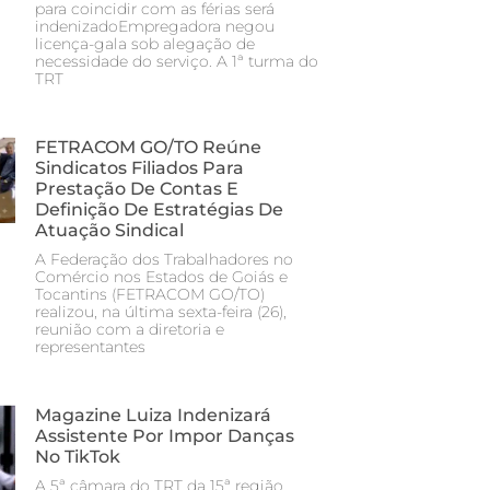
para coincidir com as férias será
indenizadoEmpregadora negou
licença-gala sob alegação de
necessidade do serviço. A 1ª turma do
TRT
FETRACOM GO/TO Reúne
Sindicatos Filiados Para
Prestação De Contas E
Definição De Estratégias De
Atuação Sindical
A Federação dos Trabalhadores no
Comércio nos Estados de Goiás e
Tocantins (FETRACOM GO/TO)
realizou, na última sexta-feira (26),
reunião com a diretoria e
representantes
Magazine Luiza Indenizará
Assistente Por Impor Danças
No TikTok
A 5ª câmara do TRT da 15ª região