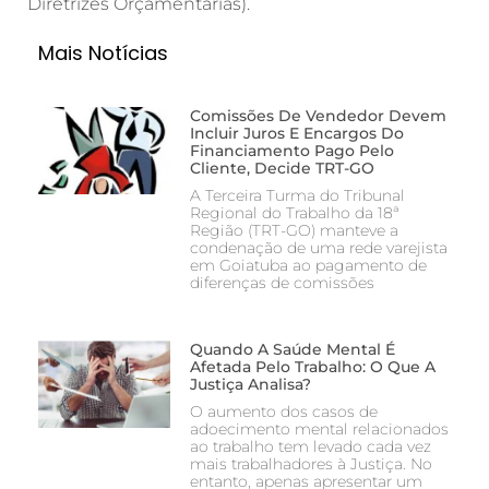
Diretrizes Orçamentárias).
Mais Notícias
Comissões De Vendedor Devem
Incluir Juros E Encargos Do
Financiamento Pago Pelo
Cliente, Decide TRT-GO
A Terceira Turma do Tribunal
Regional do Trabalho da 18ª
Região (TRT-GO) manteve a
condenação de uma rede varejista
em Goiatuba ao pagamento de
diferenças de comissões
Quando A Saúde Mental É
Afetada Pelo Trabalho: O Que A
Justiça Analisa?
O aumento dos casos de
adoecimento mental relacionados
ao trabalho tem levado cada vez
mais trabalhadores à Justiça. No
entanto, apenas apresentar um