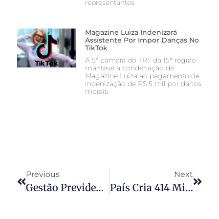
representantes
Magazine Luiza Indenizará
Assistente Por Impor Danças No
TikTok
A 5ª câmara do TRT da 15ª região
manteve a condenação de
Magazine Luiza ao pagamento de
indenização de R$ 5 mil por danos
morais
Previous
Next
Gestão Previdenciária: A Covid-19 E Os Acidentes De Trabalho
País Cria 414 Mil Empregos Em Novembro, Recorde Histórico, Mas Não Recupera Perdas Da Pandemia