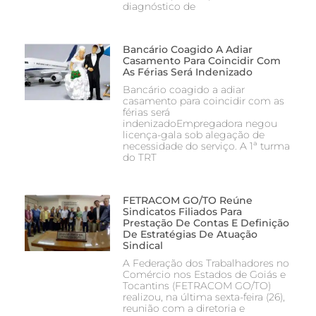
diagnóstico de
Bancário Coagido A Adiar
Casamento Para Coincidir Com
As Férias Será Indenizado
Bancário coagido a adiar
casamento para coincidir com as
férias será
indenizadoEmpregadora negou
licença-gala sob alegação de
necessidade do serviço. A 1ª turma
do TRT
FETRACOM GO/TO Reúne
Sindicatos Filiados Para
Prestação De Contas E Definição
De Estratégias De Atuação
Sindical
A Federação dos Trabalhadores no
Comércio nos Estados de Goiás e
Tocantins (FETRACOM GO/TO)
realizou, na última sexta-feira (26),
reunião com a diretoria e