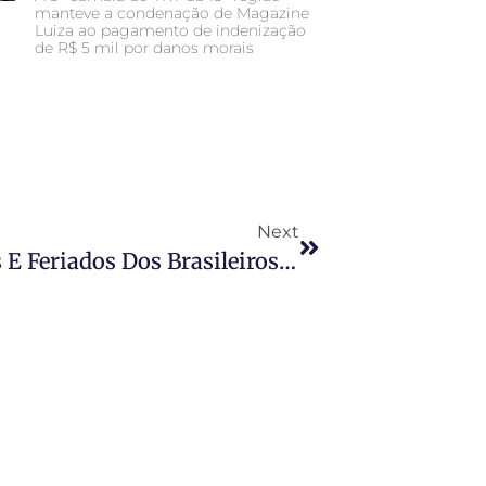
manteve a condenação de Magazine
Luiza ao pagamento de indenização
de R$ 5 mil por danos morais
Next
Lei Aprovada Vai Mudar Folgas E Feriados Dos Brasileiros Neste Ramo De Trabalho