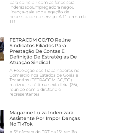
para coincidir com as férias será
indenizadoEmpregadora negou
licença-gala sob alegação de
necessidade do serviço. A 1ª turma do
TRT
FETRACOM GO/TO Reúne
Sindicatos Filiados Para
Prestação De Contas E
Definição De Estratégias De
Atuação Sindical
A Federação dos Trabalhadores no
Comércio nos Estados de Goiás e
Tocantins (FETRACOM GO/TO)
realizou, na última sexta-feira (26),
reunião com a diretoria e
representantes
Magazine Luiza Indenizará
Assistente Por Impor Danças
No TikTok
A 5ª câmara do TRT da 15ª região