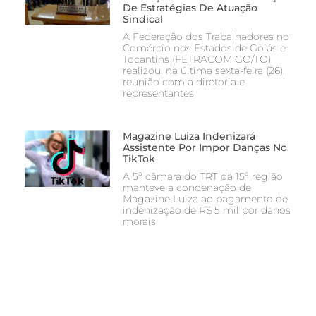
De Estratégias De Atuação
Sindical
A Federação dos Trabalhadores no
Comércio nos Estados de Goiás e
Tocantins (FETRACOM GO/TO)
realizou, na última sexta-feira (26),
reunião com a diretoria e
representantes
Magazine Luiza Indenizará
Assistente Por Impor Danças No
TikTok
A 5ª câmara do TRT da 15ª região
manteve a condenação de
Magazine Luiza ao pagamento de
indenização de R$ 5 mil por danos
morais