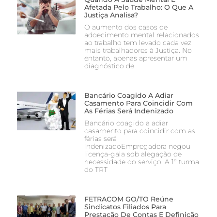
Afetada Pelo Trabalho: O Que A
Justiça Analisa?
O aumento dos casos de
adoecimento mental relacionados
ao trabalho tem levado cada vez
mais trabalhadores à Justiça. No
entanto, apenas apresentar um
diagnóstico de
Bancário Coagido A Adiar
Casamento Para Coincidir Com
As Férias Será Indenizado
Bancário coagido a adiar
casamento para coincidir com as
férias será
indenizadoEmpregadora negou
licença-gala sob alegação de
necessidade do serviço. A 1ª turma
do TRT
FETRACOM GO/TO Reúne
Sindicatos Filiados Para
Prestação De Contas E Definição