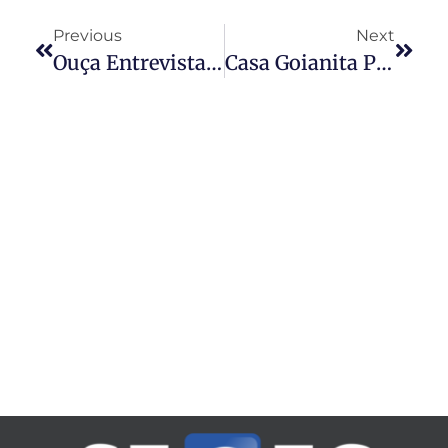
Previous
Next
Ouça Entrevista Do SECEG À Rádio Difusora Sobre As Propostas Do Sindilojas Para Fechar CCT
Casa Goianita Pede Recuperação Judicial; Dívida Passa De R$ 22 Milhões