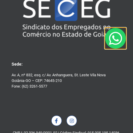
Sede:
Av. A, nº 832, esq. c/ Av. Anhanguera, St. Leste Vila Nova
Goiânia-GO – CEP: 74645-210
Fone: (62) 3261-5577
CNPJ: 02.336.949/0001-92 | Código Sindical: 915.005.195.14036-