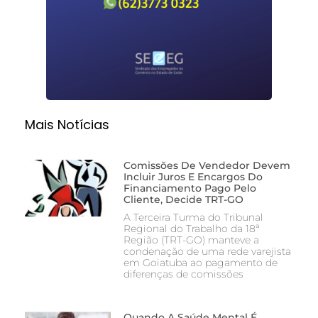
Mais Notícias
Comissões De Vendedor Devem
Incluir Juros E Encargos Do
Financiamento Pago Pelo
Cliente, Decide TRT-GO
A Terceira Turma do Tribunal
Regional do Trabalho da 18ª
Região (TRT-GO) manteve a
condenação de uma rede varejista
em Goiatuba ao pagamento de
diferenças de comissões
Quando A Saúde Mental É