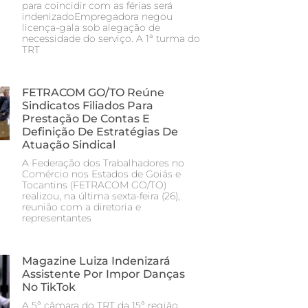
para coincidir com as férias será
indenizadoEmpregadora negou
licença-gala sob alegação de
necessidade do serviço. A 1ª turma do
TRT
FETRACOM GO/TO Reúne
Sindicatos Filiados Para
Prestação De Contas E
Definição De Estratégias De
Atuação Sindical
A Federação dos Trabalhadores no
Comércio nos Estados de Goiás e
Tocantins (FETRACOM GO/TO)
realizou, na última sexta-feira (26),
reunião com a diretoria e
representantes
Magazine Luiza Indenizará
Assistente Por Impor Danças
No TikTok
A 5ª câmara do TRT da 15ª região