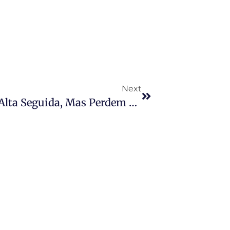
Next
Vendas Do Varejo Têm Quinta Alta Seguida, Mas Perdem Força Em Setembro